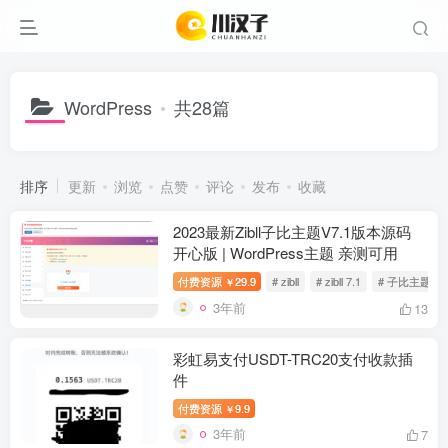
WordPress
共28篇
排序
更新
浏览
点赞
评论
发布
收藏
2023最新Zibll子比主题V7.1版本源码
开心版 | WordPress主题 亲测可用
付费资源
29.9
# zibll
# zibll 7.1
# 子比主题
￥
3年前
13
彩虹易支付USDT-TRC20支付收款插
件
付费资源
9.9
￥
3年前
7