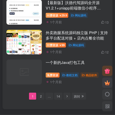
【最新版】沃德代驾源码全开源
V1.2.1+uniapp前端微信小程序
+uniapp司机端安卓app
付费资源
29.9
网站源码
￥
1个月前
13
外卖跑腿系统源码独立版 PHP | 支持
多平台配送对接 + 店内点餐全功能
付费资源
99
网站源码
￥
1个月前
12
一个新的Java打包工具
免费资源
教程文档
精品软件
1个月前
9
1
2
…
14
跳转