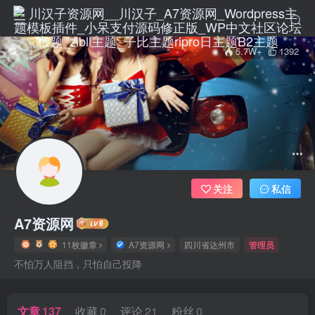
5.7W+
1392
关注
私信
A7资源网
11枚徽章
A7资源网
四川省达州市
管理员
不怕万人阻挡，只怕自己投降
文章
137
收藏
0
评论
21
粉丝
0