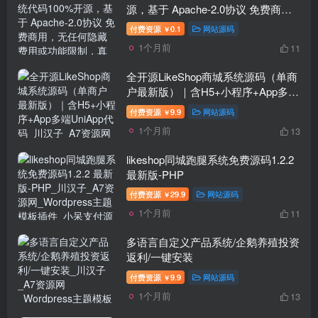
源，基于 Apache-2.0协议 免费商
用，无任何隐藏费用或功能限制，真
付费资源
0.1
网站源码
￥
正实现“零成本”部署与二次开发自由
1个月前
11
全开源LikeShop商城系统源码（单商
户最新版）｜含H5+小程序+App多端
UniApp代码
付费资源
9.9
网站源码
￥
1个月前
13
likeshop同城跑腿系统免费源码1.2.2
最新版-PHP
付费资源
29.9
网站源码
￥
1个月前
11
多语言自定义产品系统/企鹅养殖投资
返利/一键安装
付费资源
9.9
网站源码
￥
1个月前
13