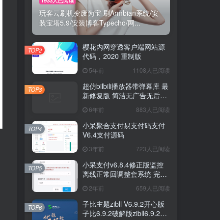
玩客云刷机变废为宝 刷Armbian系统/安
玩客云刷机变废为宝 刷Armbian系统/安
装宝塔5.9/安装博客Typecho/网...
装宝塔5.9/安装博客Typecho/网...
樱花内网穿透客户端网站源
樱花内网穿透客户端网站源
TOP2
TOP2
代码，2020 重制版
代码，2020 重制版
5年前
5年前
1108人已阅读
1108人已阅读
超仿bilbili播放器带弹幕库 最
超仿bilbili播放器带弹幕库 最
TOP3
TOP3
新修复版 简洁无广告无后台
新修复版 简洁无广告无后台
版
版
6年前
6年前
883人已阅读
883人已阅读
小呆聚合支付易支付码支付
小呆聚合支付易支付码支付
TOP4
TOP4
V6.4支付源码
V6.4支付源码
3年前
3年前
723人已阅读
723人已阅读
小呆支付v6.8.4修正版监控
小呆支付v6.8.4修正版监控
TOP5
TOP5
离线正常回调整套系统 完美
离线正常回调整套系统 完美
运营版
运营版
2年前
2年前
659人已阅读
659人已阅读
子比主题zibll V6.9.2开心版
子比主题zibll V6.9.2开心版
TOP6
TOP6
子比6.9.2破解版zibll6.9.2
子比6.9.2破解版zibll6.9.2