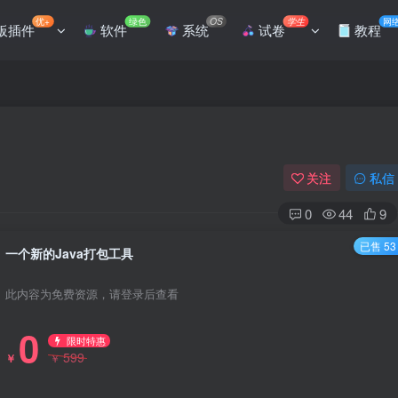
优+
绿色
OS
学生
网
板插件
软件
系统
试卷
教程
关注
私信
0
44
9
已售 53
一个新的Java打包工具
此内容为免费资源，请登录后查看
0
限时特惠
599
￥
￥