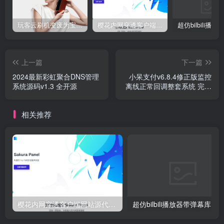
玩客云刷机变废为宝 刷Armbian系统/安装宝塔5.9/安装博客Typecho/网盘系统Cloudreve/免费内网穿透 详细教程
樱花内网穿透客户端网站源代码，2020 重制版
上一篇
下一篇
2024最新彩虹聚合DNS管理
小呆支付v6.8.4修正版监控
系统源码v1.3 全开源
离线正常回调整套系统 完美
运营版
相关推荐
樱花内网穿透客户端网站源代码，2020 重制版
超仿bilbili播放器带弹幕库 最