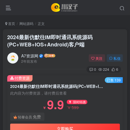
首页
网站源码
正文
2024最新仿默往IM即时通讯系统源码
(PC+WEB+IOS+Android)客户端
A7资源网
关注
私信
2年前发布
0
224
6
付费资源
已售 139
2024最新仿默往IM即时通讯系统源码(PC+WEB+IOS+Android)客户端
此内容为付费资源，请付费后查看
9.9
限时特惠
599
￥
￥
免费
轻奢会员
立即购买