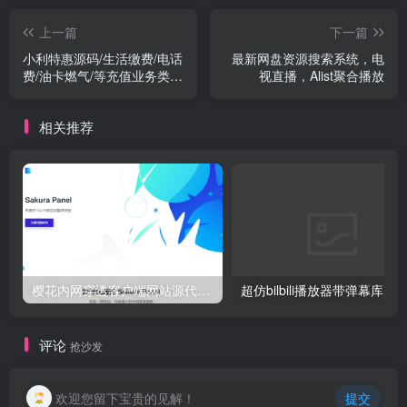
上一篇
下一篇
小利特惠源码/生活缴费/电话
最新网盘资源搜索系统，电
费/油卡燃气/等充值业务类源
视直播，Alist聚合播放
码附带承兑系统
相关推荐
樱花内网穿透客户端网站源代码，2020 重制版
超仿bilbili播放器带弹幕库 最
评论
抢沙发
欢迎您留下宝贵的见解！
提交