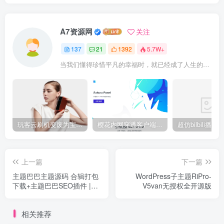
A7资源网
关注
137
21
1392
5.7W+
当我们懂得珍惜平凡的幸福时，就已经成了人生的赢家
玩客云刷机变废为宝 刷Armbian系统/安装宝塔5.9/安装博客Typecho/网盘系统Cloudreve/免费内网穿透 详细教程
樱花内网穿透客户端网站源代码，2020 重制版
上一篇
下一篇
主题巴巴主题源码 合辑打包
WordPress子主题RiPro-
下载+主题巴巴SEO插件 |
V5van无授权全开源版
WordPress主题模版
相关推荐