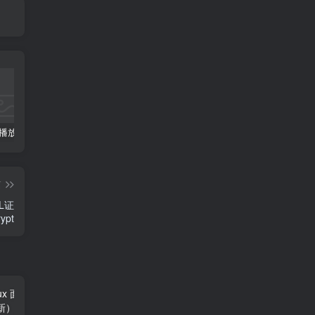
超仿bilbili播放器带弹幕库 最新修复版 简洁无广告无后台版
小呆聚合支付易支付码支付V6.4支付源码
小呆支付v6.8.4修正版监控离线正常回调整套系统 完美运营版
篇
L证
ypt