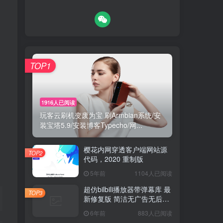
TOP1
TOP1
1916人已阅读
1916人已阅读
玩客云刷机变废为宝 刷Armbian系统/安
玩客云刷机变废为宝 刷Armbian系统/安
装宝塔5.9/安装博客Typecho/网...
装宝塔5.9/安装博客Typecho/网...
樱花内网穿透客户端网站源
樱花内网穿透客户端网站源
TOP2
TOP2
代码，2020 重制版
代码，2020 重制版
5年前
5年前
1104人已阅读
1104人已阅读
超仿bilbili播放器带弹幕库 最
超仿bilbili播放器带弹幕库 最
TOP3
TOP3
新修复版 简洁无广告无后台
新修复版 简洁无广告无后台
版
版
6年前
6年前
883人已阅读
883人已阅读