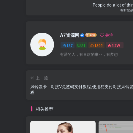
People do a lot of thi
有时候
A7资源网
关注
137
21
1392
5.7W+
有爱的人，有喜欢的事业，有梦想
上一篇
风铃发卡 - 对接V免签码支付教程,使用易支付对接风铃
程
相关推荐