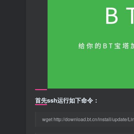
首先ssh运行如下命令：
wget http
://download.bt.cn/install/update/L