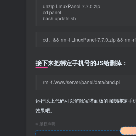
unzip LinuxPanel-
7
.
7.0
.
zip
cd panel
bash update.
sh
cd ..
&&
rm -f LinuxPanel-
7
.
7.0
.
zip
&&
rm -r
接下来把绑定手机号的JS给删掉：
rm -f /www/server/panel/data/bind.
pl
运行以上代码可以解除宝塔面板的强制绑定手
效果吧。
©
版权声明