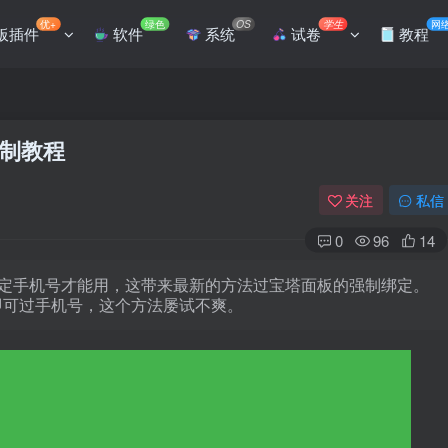
优+
绿色
OS
学生
网
板插件
软件
系统
试卷
教程
制教程
关注
私信
0
96
14
定手机号才能用，这带来最新的方法过宝塔面板的强制绑定。
即可过手机号，这个方法屡试不爽。