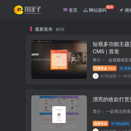
亲测
首页
网站源码
模
最新发布
第5页
短视多功能主题第二套
CMS | 首发
付费资源
9.9
苹果
￥
A7资源网
1年
漂亮的收款打赏
免费资源
网站源码