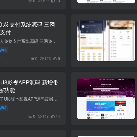
前
0
102
10
免签支付系统源码 三网
易支付
简介： 最新码支付个人免签支付系统源码 三网免挂版本 兼容易支付 本系统是基于thinkphp5.0 FastAdmin 开发的一套新型聚合收款、聚合支付系统 一款专业的聚合免签收款系统,无需对接其余平台,...
源码
前
0
123
5
豆U8影视APP源码 新增带
密功能
简介： 最新版绿豆盒子UI8版本影视APP源码震撼发布，后台新增了添加直播源功能， 可批量导入直播源，并且直播源支持加密！作为UI6的升级版，UI8不仅修复了前一版本中存在的一些BUG， 还提供了五...
源码
前
0
148
14