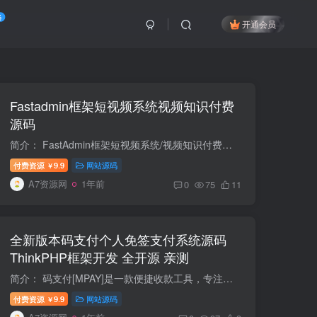
络
开通会员
Fastadmin框架短视频系统视频知识付费
源码
简介： FastAdmin框架短视频系统/视频知识付费源码/附带小说系统 系统视频支持包月、单独购买、观影卷等功能 源码附带小说系统 源码需要配置高服务器和VDN加速 图片：
付费资源
9.9
网站源码
￥
A7资源网
1年前
0
75
11
全新版本码支付个人免签支付系统源码
ThinkPHP框架开发 全开源 亲测
简介： 码支付[MPAY]是一款便捷收款工具，专注于个人免签收款，通过普通收款码即可实现收款通知自动回调，支持绝大多数商城系统 技术架构：使用thinkphp8框架，PHP版本 > 8.0（推荐8.2），前...
付费资源
9.9
网站源码
￥