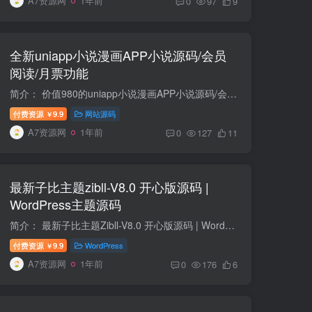
A7资源网
1年前
0
97
9
全新uniapp小说漫画APP小说源码/会员
阅读/月票功能
简介： 价值980的uniapp小说漫画APP小说源码/会员阅读/月票功能 1、三端合一：系统有PC版、手机版和app版（内有uniapp代码包，可一键封装APP）; 2、支付渠道丰富：支付宝、微信、QQ钱包和卡密支...
付费资源
9.9
网站源码
￥
A7资源网
1年前
0
127
11
最新子比主题zibll-V8.0 开心版源码 |
WordPress主题源码
简介： 最新子比主题Zibll-V8.0 开心版源码 | WordPress主题源码 更新日志： 新功能 适配 WordPress 6.6.2 版本 新增发帖选择板块、话题、标签时支持搜索，同时优化了选择栏目，更加方便快捷...
付费资源
9.9
WordPress
￥
A7资源网
1年前
0
176
6