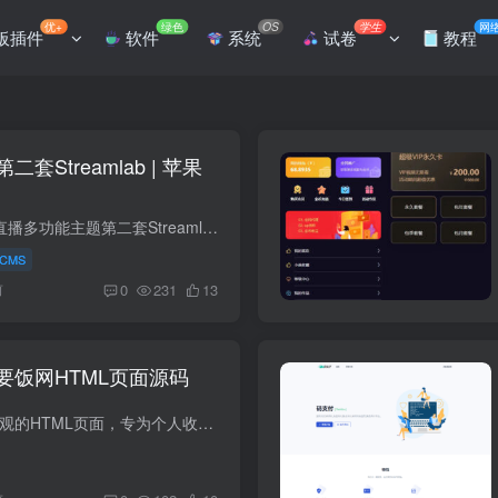
优+
绿色
OS
学生
网
板插件
软件
系统
试卷
教程
Streamlab | 苹果
简介： 短视频电影直播多功能主题第二套Streamlab主题是一套绝对大气的响应式模板，独家编写框架，适配移动端到32寸显示器，内置6种幻灯片风格，100%DIY布局功能给你自由设计模板的能力...
CMS
前
0
231
13
要饭网HTML页面源码
简介： 一款简洁而美观的HTML页面，专为个人收款和接受他人打赏而设计 图片：