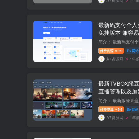
A7资源网
1年
最新码支付个人
免挂版本 兼容
付费资源
9.9
网站
￥
A7资源网
1年
最新TVBOX绿
直播管理以及加
付费资源
9.9
网站
￥
A7资源网
1年