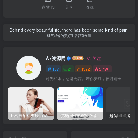
点赞
13
分享
收藏
Behind every beautiful life, there has been some kind of pain.
破茧成蝶的美好生活都有伤痛
A7资源网
关注
137
21
1392
5.7W+
时光如水，总是无言。若你安好，便是晴天
玩客云刷机变废为宝 刷Armbian系统/安装宝塔5.9/安装博客Typecho/网盘系统Cloudreve/免费内网穿透 详细教程
樱花内网穿透客户端网站源代码，2020 重制版