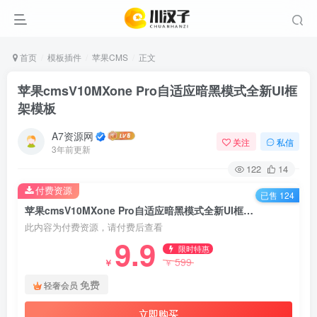
首页
模板插件
苹果CMS
正文
苹果cmsV10MXone Pro自适应暗黑模式全新UI框
架模板
A7资源网
关注
私信
3年前更新
122
14
付费资源
已售 124
苹果cmsV10MXone Pro自适应暗黑模式全新UI框架模板
此内容为付费资源，请付费后查看
9.9
限时特惠
599
￥
￥
免费
轻奢会员
立即购买