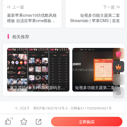
上一篇
下一篇
最新苹果cmsv10仿优酷风格
短视多功能主题第二套
模板 自适应苹果cms模板
Streamlab | 苹果CMS | 首发
（2020.02.15版）
相关推荐
麻豆源码#麻豆H5影视源码主题模版下载 苹果CMS V10版
©
川汉子
·
蜀ICP备19027815号-2
· 川网备51170202000451号
14
立即购买