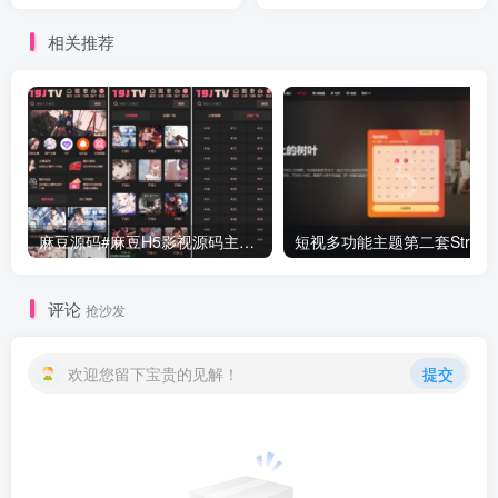
合站,支持试看,苹果cmsV10
板
相关推荐
麻豆源码#麻豆H5影视源码主题模版下载 苹果CMS V10版
评论
抢沙发
欢迎您留下宝贵的见解！
提交