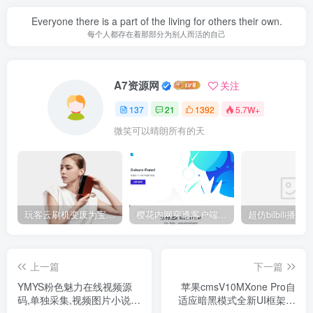
Everyone there is a part of the living for others their own.
每个人都存在着那部分为别人而活的自己
A7资源网
关注
137
21
1392
5.7W+
微笑可以晴朗所有的天
玩客云刷机变废为宝 刷Armbian系统/安装宝塔5.9/安装博客Typecho/网盘系统Cloudreve/免费内网穿透 详细教程
樱花内网穿透客户端网站源代码，2020 重制版
上一篇
下一篇
YMYS粉色魅力在线视频源
苹果cmsV10MXone Pro自
码,单独采集,视频图片小说综
适应暗黑模式全新UI框架模