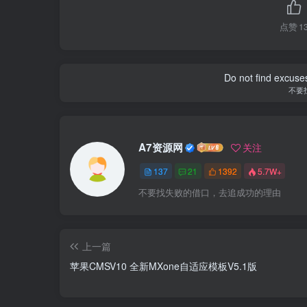
点赞
1
Do not find excuses
不要
A7资源网
关注
137
21
1392
5.7W+
不要找失败的借口，去追成功的理由
上一篇
苹果CMSV10 全新MXone自适应模板V5.1版