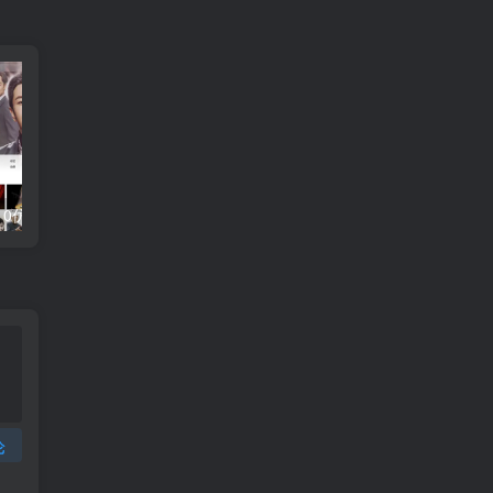
最新苹果cmsv10仿优酷风格模板 自适应苹果cms模板（2020.02.15版）
苹果cmsV10MXone Pro自适应暗黑模式全新UI框架模板
论