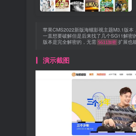
苹果CMS2022新版海螺影视主题M3.
一直想要破解但是后来找了几个SG11解
版本是完全解密的，无需
扩展也
SG11加密
演示截图