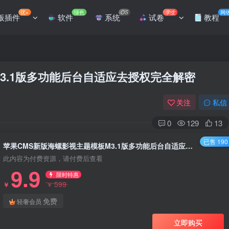
优+
绿色
OS
学生
网
板插件
软件
系统
试卷
教程
3.1版多功能后台自适应去授权完全解密
关注
私信
0
129
13
已售 190
苹果CMS新版海螺影视主题模板M3.1版多功能后台自适应去授权完全解密
此内容为付费资源，请付费后查看
9.9
限时特惠
599
￥
￥
免费
轻奢会员
立即购买