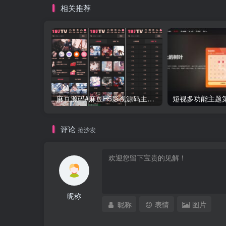
相关推荐
麻豆源码#麻豆H5影视源码主题模版下载 苹果CMS V10版
评论
抢沙发
昵称
昵称
表情
图片