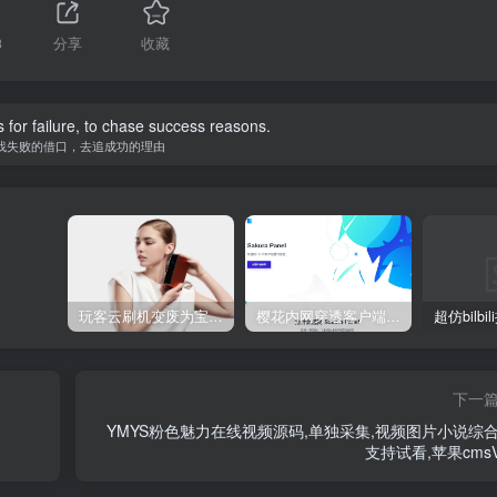
3
分享
收藏
 for failure, to chase success reasons.
找失败的借口，去追成功的理由
玩客云刷机变废为宝 刷Armbian系统/安装宝塔5.9/安装博客Typecho/网盘系统Cloudreve/免费内网穿透 详细教程
樱花内网穿透客户端网站源代码，2020 重制版
下一
YMYS粉色魅力在线视频源码,单独采集,视频图片小说综合
支持试看,苹果cmsV