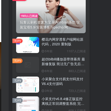
1923人已阅读
1923人已阅读
玩客云刷机变废为宝 刷Armbian系统/安
玩客云刷机变废为宝 刷Armbian系统/安
装宝塔5.9/安装博客Typecho/网...
装宝塔5.9/安装博客Typecho/网...
樱花内网穿透客户端网站源
樱花内网穿透客户端网站源
TOP2
TOP2
代码，2020 重制版
代码，2020 重制版
5年前
5年前
1107人已阅读
1107人已阅读
超仿bilbili播放器带弹幕库 最
超仿bilbili播放器带弹幕库 最
TOP3
TOP3
新修复版 简洁无广告无后台
新修复版 简洁无广告无后台
版
版
6年前
6年前
883人已阅读
883人已阅读
小呆聚合支付易支付码支付
小呆聚合支付易支付码支付
TOP4
TOP4
V6.4支付源码
V6.4支付源码
3年前
3年前
723人已阅读
723人已阅读
小呆支付v6.8.4修正版监控
小呆支付v6.8.4修正版监控
TOP5
TOP5
离线正常回调整套系统 完美
离线正常回调整套系统 完美
运营版
运营版
2年前
2年前
658人已阅读
658人已阅读