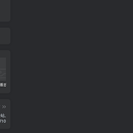
超仿bilbili播放器带弹幕库 最新修复版 简洁无广告无后台版
小呆聚合支付易支付码支付V6.4支付源码
小呆支付v6.8.4修正版监控离线正常回调整套系统 完美运营版
篇
站,
10