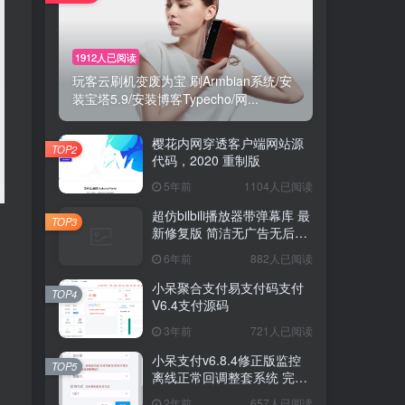
1912人已阅读
1912人已阅读
玩客云刷机变废为宝 刷Armbian系统/安
玩客云刷机变废为宝 刷Armbian系统/安
装宝塔5.9/安装博客Typecho/网...
装宝塔5.9/安装博客Typecho/网...
樱花内网穿透客户端网站源
樱花内网穿透客户端网站源
TOP2
TOP2
代码，2020 重制版
代码，2020 重制版
5年前
5年前
1104人已阅读
1104人已阅读
超仿bilbili播放器带弹幕库 最
超仿bilbili播放器带弹幕库 最
TOP3
TOP3
新修复版 简洁无广告无后台
新修复版 简洁无广告无后台
版
版
6年前
6年前
882人已阅读
882人已阅读
小呆聚合支付易支付码支付
小呆聚合支付易支付码支付
TOP4
TOP4
V6.4支付源码
V6.4支付源码
3年前
3年前
721人已阅读
721人已阅读
小呆支付v6.8.4修正版监控
小呆支付v6.8.4修正版监控
TOP5
TOP5
离线正常回调整套系统 完美
离线正常回调整套系统 完美
运营版
运营版
2年前
2年前
657人已阅读
657人已阅读