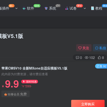
优+
绿色
OS
学生
网
板插件
软件
系统
试卷
教程
板V5.1版
关注
私信
0
102
8
已售 92
苹果CMSV10 全新MXone自适应模板V5.1版
此内容为付费资源，请付费后查看
9.9
限时特惠
599
￥
￥
免费
轻奢会员
立即购买