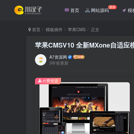
亲测
首页
网站源码
模
首页
模板插件
苹果CMS
正文
苹果CMSV10 全新MXone自适应模
A7资源网
3年前更新
付费资源