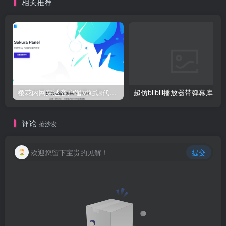
相关推荐
樱花内网穿透客户端网站源代码，2020 重制版
超仿bilbili播放器带弹幕库 最
评论
抢沙发
欢迎您留下宝贵的见解！
提交