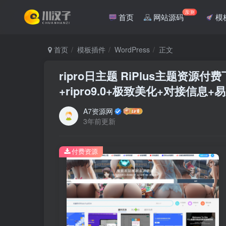
亲测
首页
网站源码
模
首页
模板插件
WordPress
正文
ripro日主题 RiPlus主题
+ripro9.0+极致美化+对接信息
A7资源网
3年前更新
付费资源