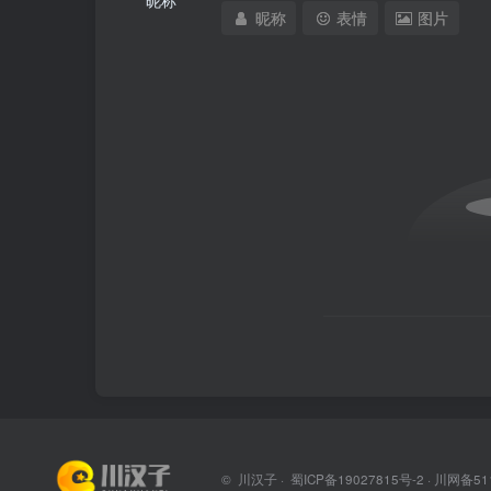
昵称
表情
图片
©
川汉子
·
蜀ICP备19027815号-2
· 川网备51