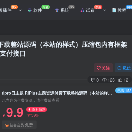
优+
绿色
OS
学生
网
板插件
软件
系统
试卷
教程
资源付费下载整站源码（本站的样式）压缩包内有框架
+易支付接口
关注
私信
0
123
12
已售 152
ripro日主题 RiPlus主题资源付费下载整站源码（本站的样式）压缩包内有框架+ripro9.0+极致美化+对接信息+易支付接口
此内容为付费资源，请付费后查看
9.9
限时特惠
599
￥
￥
免费
轻奢会员