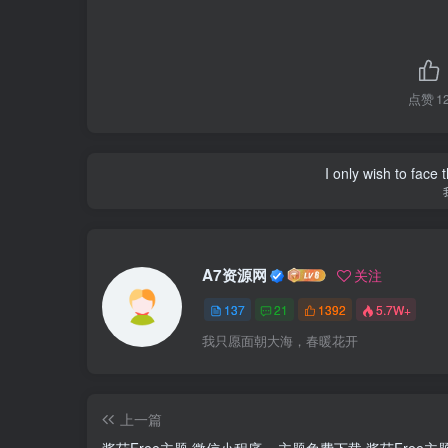
点赞
1
I only wish to face 
A7资源网
关注
137
21
1392
5.7W+
我只愿面朝大海，春暖花开
上一篇