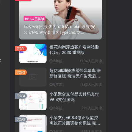
1915人已阅读
1915人已阅读
玩客云刷机变废为宝 刷Armbian系统/安
玩客云刷机变废为宝 刷Armbian系统/安
装宝塔5.9/安装博客Typecho/网...
装宝塔5.9/安装博客Typecho/网...
樱花内网穿透客户端网站源
樱花内网穿透客户端网站源
TOP2
TOP2
代码，2020 重制版
代码，2020 重制版
本
5年前
5年前
1104人已阅读
1104人已阅读
超仿bilbili播放器带弹幕库 最
超仿bilbili播放器带弹幕库 最
TOP3
TOP3
新修复版 简洁无广告无后台
新修复版 简洁无广告无后台
版
版
6年前
6年前
883人已阅读
883人已阅读
小呆聚合支付易支付码支付
小呆聚合支付易支付码支付
TOP4
TOP4
V6.4支付源码
V6.4支付源码
3年前
3年前
721人已阅读
721人已阅读
小呆支付v6.8.4修正版监控
小呆支付v6.8.4修正版监控
TOP5
TOP5
离线正常回调整套系统 完美
离线正常回调整套系统 完美
运营版
运营版
2年前
2年前
658人已阅读
658人已阅读